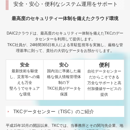
安全・安心・便利なシステム運用をサポート
最高度のセキュリティー体制を備えたクラウド環境
DAIC2クラウドは、最高度のセキュリティー体制を備えたTKCのデー
タセンターを利用して提供します。
TKC社員が、24時間365日有人による常駐監視等を実施し、厳格な管
理基準に則って、貴社の大切なデータをお預かりします。
便利
安全
安心
最新技術を駆使
国内法に準拠した厳
自社データセンター
し、災害等への備
格な個人情報管理体
だからこそできる
えも万全
制の下
万全なサポートと高
堅ろうでセキュア
TKC社員がデータを
付加価値サービスの
な環境
保護
提供
TKCデータセンター（TISC）のご紹介
平成15年10月の開設以来、TKCでは、当事務所とその関与先企業、地