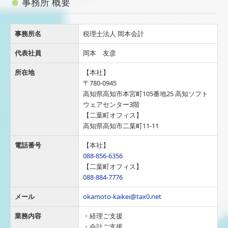
事務所 概要
事務所名
税理士法人 岡本会計
代表社員
岡本 友彦
所在地
【本社】
〒780-0945
高知県高知市本宮町105番地25 高知ソフト
ウェアセンター3階
【二葉町オフィス】
高知県高知市二葉町11-11
電話番号
【本社】
088-856-6356
【二葉町オフィス】
088-884-7776
メール
okamoto-kaikei@tax0.net
業務内容
・経理ご支援
・会計ご支援