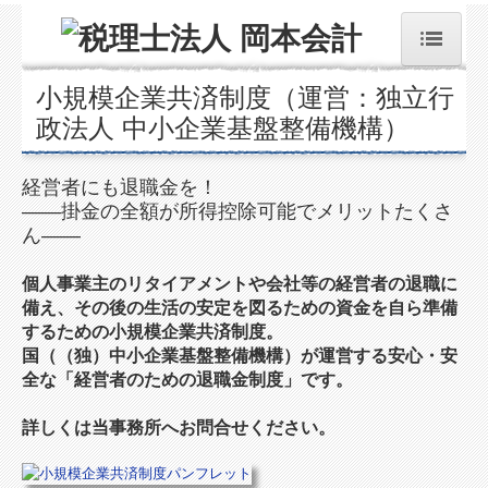
小規模企業共済制度（運営：独立行
ホーム
政法人 中小企業基盤整備機構）
事務所紹介
経営者にも退職金を！
――掛金の全額が所得控除可能でメリットたくさ
ご支援できること
ん――
事務所方針
個人事業主のリタイアメントや会社等の経営者の退職に
備え、その後の生活の安定を図るための資金を自ら準備
料金について
するための小規模企業共済制度。
国（（独）中小企業基盤整備機構）が運営する安心・安
スタッフ紹介
全な「経営者のための退職金制度」です。
経営革新等支援機関とは
詳しくは当事務所へお問合せください。
事業承継支援のご案内