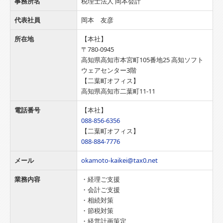
事務所名
税理士法人 岡本会計
代表社員
岡本 友彦
所在地
【本社】
〒780-0945
高知県高知市本宮町105番地25 高知ソフト
ウェアセンター3階
【二葉町オフィス】
高知県高知市二葉町11-11
電話番号
【本社】
088-856-6356
【二葉町オフィス】
088-884-7776
メール
okamoto-kaikei@tax0.net
業務内容
・経理ご支援
・会計ご支援
・相続対策
・節税対策
・経営計画策定